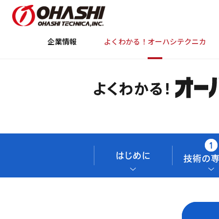
企業情報
よくわかる！オーハシテクニカ
企業情報
サステナビリティ・ESG・D&
事業・技術
株主・投資家情報
採用情報
トップメッセージ
基本的な考え方・基本方針
事業内容
株主・投資家の皆さまへ
新卒採用
グローバル展開
中途採用
ミッション
中期
推
経営理
Social（社会）
電子公告
リスク情報
Governan
デ
コーポレート・ガバナンス
拠