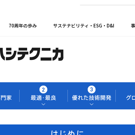
70周年の歩み
サステナビリティ・ESG・D&I
I
・ステートメント
経営計画
進体制・マテリアリティ
技術開発
財務情報
用途別製品
会社概要
サプライチェーン
IRカレンダー
会社案内
IRライブ
Envi
沿革
念・経営方針
ce（ガバナンス）
ィスクロージャーポリシー
ダイバーシティ＆インクルージョン
点案内
組織図