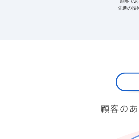
顧客であ
先進の技