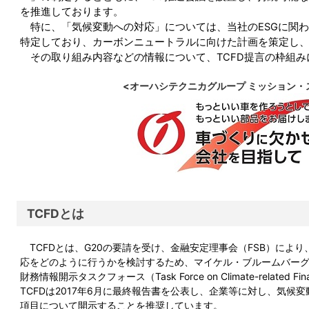
を推進しており
ます。
特に、「気候変動への対応」については、当社の
ESG
に関わ
特定し
ており、カーボンニュートラルに向けた計画を策定し
その取り組み内容などの情報について、
TCFD
提言の枠組み
<オーハシテクニカグループ ミッション・
TCFDとは
TCFDとは、G20の要請を受け、金融安定理事会（FSB）によ
応をどのように行うかを検討するため、マイケル・ブルームバー
財務情報開示タスクフォース（Task Force on Climate-related Fin
TCFDは2017年6月に最終報告書を公表し、企業等に対し、気候
項目について開示することを推奨しています。