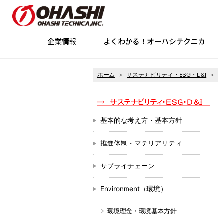
企業情報
よくわかる！オーハシテクニカ
ホーム
サステナビリティ・ESG・D&I
企業情報
サステナビリティ・ESG・D&
事業・技術
株主・投資家情報
採用情報
トップメッセージ
基本的な考え方・基本方針
事業内容
株主・投資家の皆さまへ
新卒採用
グローバル展開
中途採用
ミッション
中期
推
基本的な考え方・基本方針
経営理
Social（社会）
電子公告
リスク情報
Governan
デ
推進体制・マテリアリティ
コーポレート・ガバナンス
拠
サプライチェーン
Environment（環境）
環境理念・環境基本方針