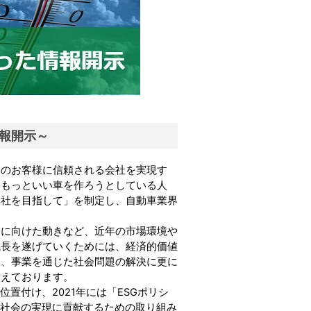
情報開示～
界のお客様に信頼される会社を実現す
「
もっといい車を作ろうとしている人
会社を目指して
」を
制定し
、
自動車
業界
会に向けた動きなど、近年
の市場環境や
成長を遂げていくためには、経済的価値
し、事業を通じた社会問題の解決に更に
考えております
。
位置付け、
2021年
には「ESGポリシ
社会の
実現
に
貢献
するための取り組み