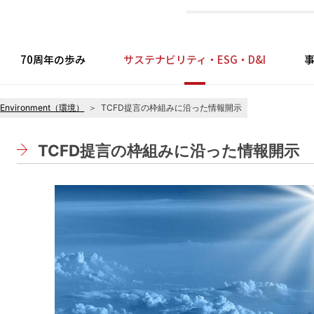
70周年の歩み
サステナビリティ・ESG・D&I
Environment（環境）
TCFD提言の枠組みに沿った情報開示
I
TCFD提言の枠組みに沿った情報開示
・ステートメント
経営計画
進体制・マテリアリティ
技術開発
財務情報
用途別製品
会社概要
サプライチェーン
IRカレンダー
会社案内
IRライブ
Envi
沿革
念・経営方針
ce（ガバナンス）
ィスクロージャーポリシー
ダイバーシティ＆インクルージョン
点案内
組織図