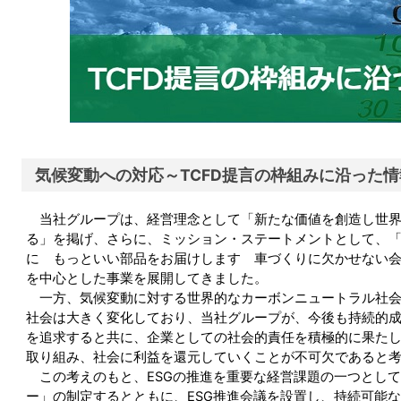
気候変動への対応～TCFD提言の枠組みに沿った
当社
グループは
、経営
理念として「新たな価値を創造し世
る」を掲げ、
さらに、ミッション
・
ステートメントとして、
に もっといい部品をお届け
します 車づくり
に欠かせない
を中心とした事業を展開してきました。
一方、
気候変動に対する世界的なカーボンニュートラル社
社会は大きく変化しており、当社
グループが、今後も持続的
を追求すると共に、企業としての社会的責任を積極的に果た
取り組み、社会に利益を還元していくことが不可欠であると
この考えのもと、
ESG
の推進を重要な経営課題の一つとして
ー」
の
制定するとともに、
ESG
推進会議を設置し
、持続
可能な