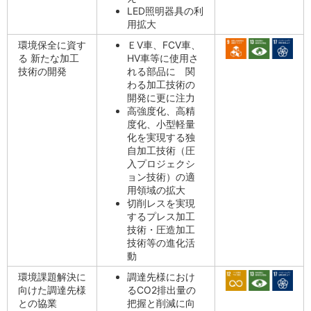
LED照明器具の利
用拡大
環境保全に資す
ＥV車、FCV車、
る 新たな加工
HV車等に使用さ
技術の開発
れる部品に 関
わる加工技術の
開発に更に注力
高強度化、高精
度化、小型軽量
化を実現する独
自加工技術（圧
入プロジェクシ
ョン技術）の適
用領域の拡大
切削レスを実現
するプレス加工
技術・圧造加工
技術等の進化活
動
環境課題解決に
調達先様におけ
向けた調達先様
るCO2排出量の
との協業
把握と削減に向