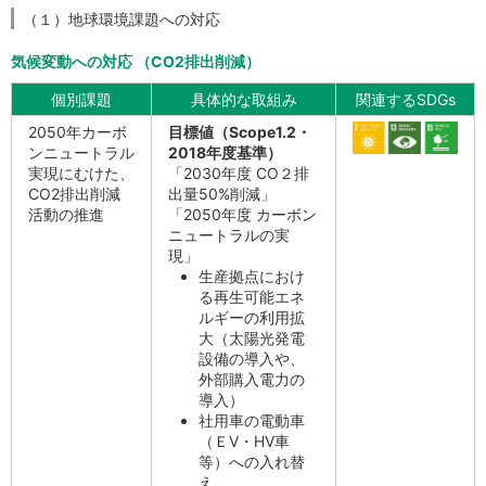
（１）地球環境課題への対応
気候変動への対応 （CO2排出削減）
個別課題
具体的な取組み
関連するSDGs
2050年カーボ
目標値（Scope1.2・
ンニュートラル
2018年度基準）
実現にむけた、
「2030年度 CO２排
CO2排出削減
出量50%削減」
活動の推進
「2050年度 カーボン
ニュートラルの実
現」
生産拠点におけ
る再生可能エネ
ルギーの利用拡
大（太陽光発電
設備の導入や、
外部購入電力の
導入）
社用車の電動車
（ＥV・HV車
等）への入れ替
え