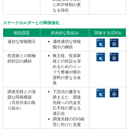
たBCP体制の更
なる強化
ステークホルダーとの関係強化
個別課題
具体的な取組み
関連するSDGs
適切な情報開示
適時適切な情報
開示の継続
投資家との積極
株主様、投資家
的対話の継続
様との対話を深
めるためのイン
フラ整備や開示
資料の更なる改
善
調達先様との強
下請法の趣旨を
固な関係構築
踏まえた、調達
（共存共栄の取
先様への代金支
り組み）
払手段の更なる
適正化
調達先様のESG経
営に向けた支援