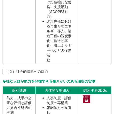
けた積極的な啓
発・支援活動
（SCOPE3対
応）
調達先様におけ
る再生可能エネ
ルギー導入、製
造工程の脱炭素
化、輸送効率
化、省エネルギ
ー化などの促進
活
動
（２）社会的課題への対応
多様な人財が能力を発揮できる働きがいのある職場の実現
個別課題
具体的な取組み
関連するSDGs
能力・成果の公
人事制度・評価
正な評価と評価
制度の再構築
に見合う処遇の
報酬体系の見直
実施
し