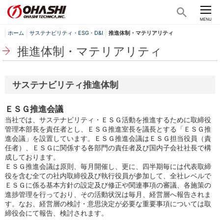
CLOSE
MENU
ホーム
サステナビリティ・ESG・D&I
推進体制・マテリアリティ
推進体制・マテリアリティ
サステナビリティ推進体制
ＥＳＧ推進会議
当社では、サステナビリティ・ＥＳＧ活動を推進するために取締役
管理本部長を責任者とし、ＥＳＧ推進室長を議長とする「ＥＳＧ推
進会議」を設置しています。ＥＳＧ推進会議はＥＳＧ担当役員（責
任者）、ＥＳＧに関係する各部門の責任者及び国内子会社社長で構
成しております。
ＥＳＧ推進会議は原則、毎月開催し、更に、四半期毎には代表取締
役を含む全ての社内取締役及び執行役員が参加して、全社レベルで
ＥＳＧに係る基本方針の設定及び修正や関連事項の審議、各施策の
進捗管理を行っており、その活動状況は毎月、経営層へ報告されま
す。なお、経営層の検討・意思決定が必要な重要事項については取
締役会にて報告、検討されます。