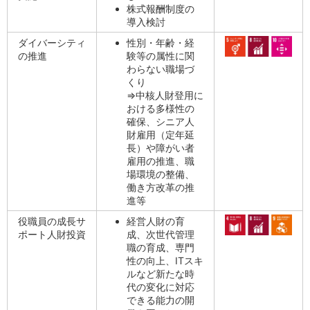
株式報酬制度の
導入検討
ダイバーシティ
性別・年齢・経
の推進
験等の属性に関
わらない職場づ
くり
⇒中核人財登用に
おける多様性の
確保、シニア人
財雇用（定年延
長）や障がい者
雇用の推進、職
場環境の整備、
働き方改革の推
進等
役職員の成長サ
経営人財の育
ポート人財投資
成、次世代管理
職の育成、専門
性の向上、ITスキ
ルなど新たな時
代の変化に対応
できる能力の開