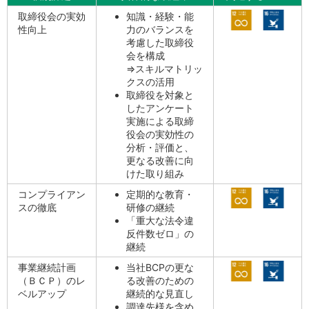
取締役会の実効
知識・経験・能
性向上
力のバランスを
考慮した取締役
会を構成
⇒スキルマトリッ
クスの活用
取締役を対象と
したアンケート
実施による取締
役会の実効性の
分析・評価と、
更なる改善に向
けた取り組み
コンプライアン
定期的な教育・
スの徹底
研修の継続
「重大な法令違
反件数ゼロ」の
継続
事業継続計画
当社BCPの更な
（ＢＣＰ）のレ
る改善のための
ベルアップ
継続的な見直し
調達先様を含め