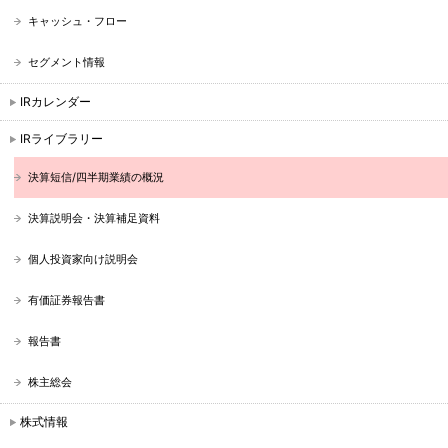
キャッシュ・フロー
セグメント情報
IRカレンダー
IRライブラリー
決算短信/四半期業績の概況
決算説明会・決算補足資料
個人投資家向け説明会
有価証券報告書
報告書
株主総会
株式情報