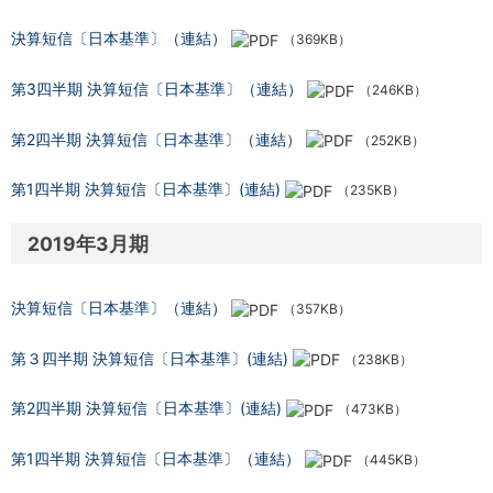
決算短信〔日本基準〕（連結）
（369KB）
第3四半期 決算短信〔日本基準〕（連結）
（246KB）
第2四半期 決算短信〔日本基準〕（連結）
（252KB）
第1四半期 決算短信〔日本基準〕(連結)
（235KB）
2019年3月期
決算短信〔日本基準〕（連結）
（357KB）
第３四半期 決算短信〔日本基準〕(連結)
（238KB）
第2四半期 決算短信〔日本基準〕(連結)
（473KB）
第1四半期 決算短信〔日本基準〕（連結）
（445KB）