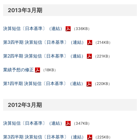
2013年3月期
決算短信〔日本基準〕（連結）
（336KB）
第3四半期 決算短信〔日本基準〕（連結）
（214KB）
第2四半期 決算短信〔日本基準〕（連結）
（221KB）
業績予想の修正
（18KB）
第1四半期 決算短信〔日本基準〕（連結）
（220KB）
2012年3月期
決算短信〔日本基準〕（連結）
（347KB）
第3四半期 決算短信〔日本基準〕（連結）
（225KB）