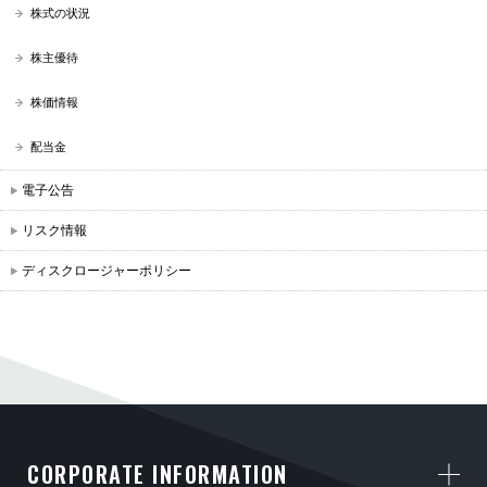
株式の状況
株主優待
株価情報
配当金
電子公告
リスク情報
ディスクロージャーポリシー
CORPORATE INFORMATION