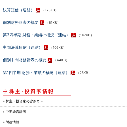
決算短信（連結）
（175KB）
個別財務諸表の概要
（61KB）
第3四半期 財務・業績の概況（連結）
（167KB）
中間決算短信（連結）
（106KB）
個別中間財務諸表の概要
（44KB）
第1四半期 財務・業績の概況（連結）
（25KB）
株主・投資家の皆さまへ
中期経営計画
財務情報