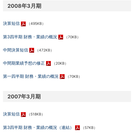
2008年3月期
決算短信
（495KB）
第3四半期 財務・業績の概況
（70KB）
中間決算短信
（472KB）
中間期業績予想の修正
（20KB）
第一四半期 財務・業績の概況
（70KB）
2007年3月期
決算短信
（518KB）
第3四半期 財務・業績の概況（連結）
（57KB）