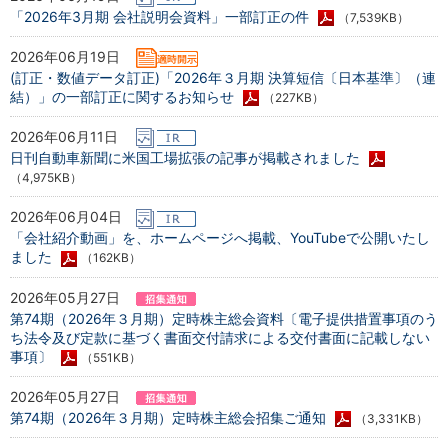
「2026年3月期 会社説明会資料」一部訂正の件
（7,539KB）
2026年06月19日
(訂正・数値データ訂正)「2026年３月期 決算短信〔日本基準〕（連
結）」の一部訂正に関するお知らせ
（227KB）
2026年06月11日
日刊自動車新聞に米国工場拡張の記事が掲載されました
（4,975KB）
2026年06月04日
「会社紹介動画」を、ホームページへ掲載、YouTubeで公開いたし
ました
（162KB）
2026年05月27日
第74期（2026年３月期）定時株主総会資料〔電子提供措置事項のう
ち法令及び定款に基づく書面交付請求による交付書面に記載しない
事項〕
（551KB）
2026年05月27日
第74期（2026年３月期）定時株主総会招集ご通知
（3,331KB）